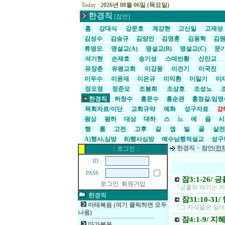
Today :
2026년 08월 06일 (목요일)
한경직
[잠언]
홈
강대식
강문호
계강현
고신일
고재성
김성수
김승규
김양인
김영훈
김용혁
김
류영모
명설교(A)
명설교(B)
명설교(C)
문
석기현
손재호
송기성
스데반황
신만교
유장춘
유평교회
이강웅
이건기
이국진
이우수
이윤재
이은규
이익환
이일기
이
정오영
정준모
조봉희
조상호
조성노
한경직
허창수
홍문수
홍순관
홍정길.임
목회자료/이단
교회규약
예화
성구자료
강
왕상
왕하
대상
대하
스
느
에
욥
행
롬
고전
고후
갈
엡
빌
골
살
A)행사,심방
B)행사심방
예수님행적설교
성구
한경직
>
잠언(
전
:: 로그인 ::
ID
PASS
잠3:1-26/
로그인
회원가입
『긍휼히 여기는 자는
한경직
잠31:10-3
마태복음 (여기 클릭하면 모두
『그 자식들은 일어
나옴)
잠4:1-9/ 
마가복음