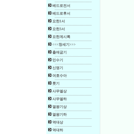
베드로전서
베드로후서
요한1서
요한3서
요한계시록
<<<창세기>>>
출애굽기
민수기
신명기
여호수아
룻기
사무엘상
사무엘하
열왕기상
열왕기하
역대상
역대하