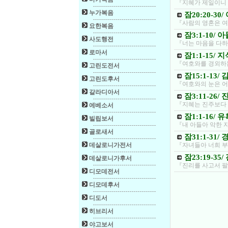
『지혜가 제일이니 
누가복음
잠20:20-3
『사람의 영혼은 여
요한복음
잠3:1-10/
사도행전
『너는 마음을 다하
로마서
잠1:1-15/
『여호와를 경외하는
고린도전서
잠15:1-13
고린도후서
『여호와의 눈은 어
갈라디아서
잠3:11-26
『지혜는 진주보다 
에베소서
잠1:1-16/
빌립보서
『내 아들아 악한 자
골로새서
잠31:1-31
데살로니가전서
『자녀들아 너희 부
잠23:19-3
데살로니가후서
『진리를 사고서 팔
디모데전서
디모데후서
디도서
히브리서
야고보서