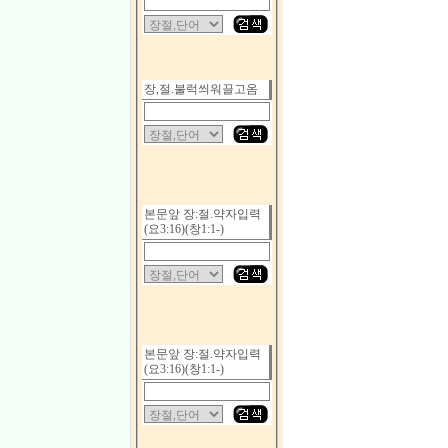
장,절.불럭씌워끌고옴
본문앞 장:절.약자입력
(요3:16)(창1:1-)
본문앞 장:절.약자입력
(요3:16)(창1:1-)