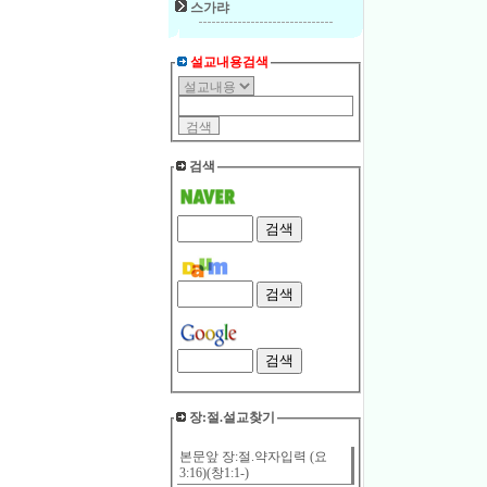
스가랴
설교내용검색
검색
장:절.설교찾기
본문앞 장:절.약자입력 (요
3:16)(창1:1-)