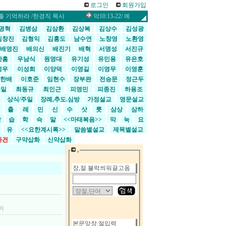
로그인
회원가입
를 기억하라 /한경직 목사
막10:13-22/ 예수와 어린이들 /한경직 목사
마2
명혁
김병삼
김삼환
김상복
김상수
김성광
김창진
김형익
김홍도
남수연
노창영
노환영
배영진
배의신
배진기
배혁
서명성
서진규
한흠
우남식
원영대
유기성
유민용
유은호
성우
이성희
이양덕
이영길
이영무
이영훈
한배
이호준
임현수
장부완
전승문
정근두
수일
최동규
최인근
피영민
피종진
하용조
교
상식/주일
장례,추도.심방
가정설교
영문설교
>
출
레
민
신
수
삿
룻
삼상
삼하
합
습
학
슥
말
<<마태복음>>
막
눅
요
유
<<요한계시록>>
말씀별설교
제목별설교
사건
구약삽화
신약삽화
,
장,절.불럭씌워끌고옴
어
본문앞장:절입력