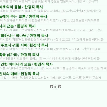
지혜를 얻으라 무릇 너의 얻은 것을 가져 명철을 얻을지니라.』(잠 四 ․七) 구약
0/ 여호와의 등불 / 한경직 목사
호와의 등불이라 사람의 깊은 속을 살피느니라.』(잠 二十․二十七) 사람에게는 영
 아들에게 주는 교훈 / 한경직 목사
여 여호와를 의뢰하고 네 명철을 의지하지 말라.』(잠 三․五) 오늘은 세계적으로
 지식의 근본 / 한경직 목사
 것이 지식의 근본이어늘 미련한 자는 지혜와 훈계를 멸시하느니라.』(잠 一․七)
/ 감찰하시는 하나님 / 한경직 목사
디서든지 악인과 선인을 감찰하시느니라.』(잠 十五․三) 『여호와의 눈은 어디서든
/ 진주보다 귀한 지혜/ 한경직 목사
귀하니 너희 사모하는 모든 것으로 이에 비교할 수 없도다.』(잠 三․十五) 옛날 히
 유혹을 삼가라 / 한경직 목사
가 너를 꾈지라도 좇지 말라.』(잠 一․十) 왜 하와가 죄에 빠졌습니까? 꾀임에 들
/ 경건한 어머니의 모습 / 한경직 목사
모를 주안에서 순종하라 이것이 옳으니라. 네 부모를 공경하라 이것이 약속 있는 첫 
5/ 진리의 매매 / 한경직 목사
지 말며 지혜와 훈계와 명철도 그리할지니라』(잠 二十三․二十三) 영국의 문호 셰
[
1
]