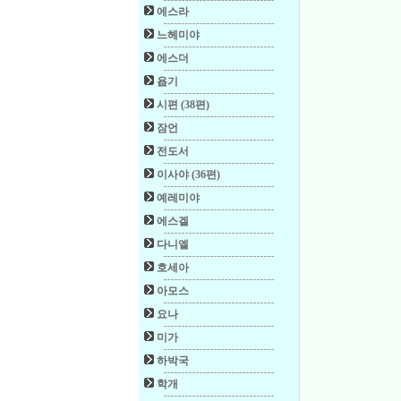
에스라
느헤미야
에스더
욥기
시편 (38편)
잠언
전도서
이사야 (36편)
예레미야
에스겔
다니엘
호세아
아모스
요나
미가
하박국
학개