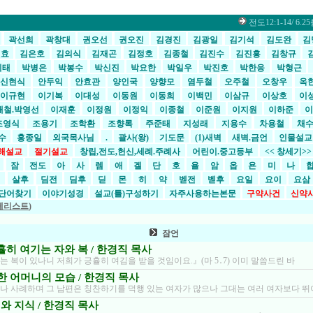
전도12:1-14/ 6.25
곽선희
곽창대
권오선
권오진
김경진
김광일
김기석
김도완
김
원효
김은호
김의식
김재곤
김정호
김종철
김진수
김진흥
김창규
기태
박병은
박봉수
박신진
박요한
박일우
박진호
박한응
박형근
신현식
안두익
안효관
양인국
양향모
염두철
오주철
오창우
옥
이규현
이기복
이대성
이동원
이동희
이백민
이삼규
이상호
이
재철.박영선
이재훈
이정원
이정익
이종철
이준원
이지원
이하준
이
조영식
조용기
조학환
조향록
주준태
지성래
지용수
차용철
채
영수
홍종일
외국목사님
.
괄사(왕)
기도문
(1)새벽
새벽.금언
인물설
해설교
절기설교
창립,전도,헌신,세례.주례사
어린이.중고등부
<< 창세기>
시
잠
전도
아
사
렘
애
겔
단
호
욜
암
옵
욘
미
나
전
살후
딤전
딤후
딛
몬
히
약
벧전
벧후
요일
요이
요삼
단어찾기
이야기성경
설교(틀)구성하기
자주사용하는본문
구약사건
신약
체리스트
)
잠언
 긍휼히 여기는 자와 복 / 한경직 목사
 복이 있나니 저희가 긍휼히 여김을 받을 것임이요.』(마 5․7) 이미 말씀드린 바
1/ 한 어머니의 모습 / 한경직 목사
나 사례하며 그 남편은 칭찬하기를 덕행 있는 여자가 많으나 그대는 여러 여자보다 뛰
지혜와 지식 / 한경직 목사