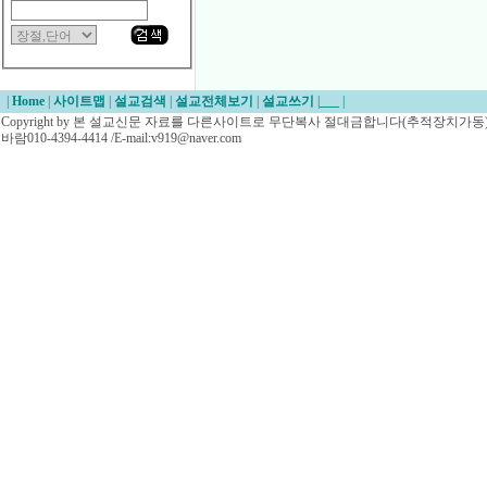
|
Home
|
사이트맵
|
설교검색
|
설교전체보기
|
설교쓰기
|
___
|
Copyright by 본 설교신문 자료를 다른사이트로 무단복사 절대금합니다(추적장치가동)/
바람010-4394-4414 /E-mail:v919@naver.com