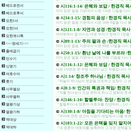
베드로전서
시116:1-14/ 은혜와 보답 / 한경직 
이미 읽은 말씀 가운데서 시편 116편 12절을 다
베드로후서
시34:1-15/ 경험의 음성 / 한경직 목
요한1서
이미 읽은 말씀 가운데서 시편 34편 8절을 다시
요한3서
시121:1-8/ 자연과 성경 /한경직 목사
여러분께서 잘 아시는 대로 우리가 창세기 1장을 
요한계시록
시89:1-13/ 주의 팔과 손 /한경직 목
<<<창세기>>>
이미 읽은 말씀 가운데서 시편 89편 13절을 다시
출애굽기
시50:1-15/ 환난 날에 나를 부르라 
이미 읽은 말씀 가운데서 시편 50편 15절을 다시
민수기
시116:1-12/ 은혜와 보답 / 한경직 
신명기
시편 116편은 한 무명 시인이 남긴 작품입니다. 
여호수아
시1:14/ 창조주 하나님 / 한경직 목사
『하늘이 하나님의 영광을 선포하고 궁창이 그 손
룻기
시8:1-9/ 인간의 특권과 책임/ 한경직
사무엘상
『저를 천사보다 조금 못하게 하시고 영화와 존귀로
사무엘하
시146:1-10/ 할렐루야: 찬양 / 한경
열왕기상
『할렐루야 내 영혼아 여호와를 찬양하라.』(시 
시130:1-8/ 아침을 기다리는 마음/ 
열왕기하
『두마에 관한 경고라 사람이 세일에서 나를 부
역대상
시103:1-22/ 모든 은택을 잊지 말지
역대하
『내 영혼아 여호와를 송축하며 그 모든 은택을 잊