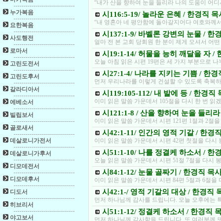
“내가 산을 향하여 눈을 들리라 나의 도움이 어
누가복음
시116:5-19/ 놀라운 은혜 / 한경직 
“내 영혼아 네 평안함에 돌아갈지어다 여호와께서
요한복음
시137:1-9/ 바벨론 강변의 눈물 / 
사도행전
얼마 전 본 교회 당회원 한 분이 제게 오셔서 어
로마서
시19:1-14/ 허물을 능히 깨달을 자 /
오늘 아침 읽은 시편 19편은 세 가지 부분으로 
고린도전서
시27:1-4/ 나라를 지키는 기쁨 / 한
고린도후서
먼저 우리나라를 이렇게 건설할 수 있도록 축복하여
갈라디아서
시119:105-112/ 내 발에 등 / 한경직
이미 읽은 말씀 가운데서 105절을 다시 한 번 읽
에베소서
시121:1-8 / 산을 향하여 눈을 들리라
빌립보서
이미 읽은 말씀 가운데서 시편 121편 1절과 2절
골로새서
시42:1-11/ 인간의 영적 기갈 / 한경
데살로니가전서
이미 읽은 말씀 가운데서 시편 42편 첫절을 다시
시51:1-10/ 나를 정결케 하소서 / 
데살로니가후서
오늘 읽은 말씀 가운데서 시편 51절 7절을 다시
디모데전서
시84:1-12/ 눈물 골짜기 / 한경직 목
디모데후서
이미 읽은 말씀 가운데서 시편 84편 5절과 6절을
시42:1-/ 영적 기갈의 대상 / 한경직 
디도서
먼저 하나님께 감사를 드립니다. 오늘 오후에는 
히브리서
시51:1-12/ 정결케 하소서 / 한경직 
야고보서
먼저 하나님께 감사함을 드립니다. 또 여러분께 