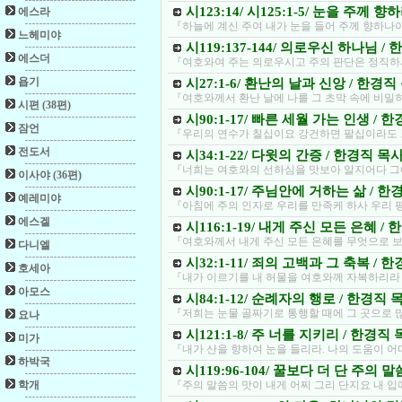
시123:14/ 시125:1-5/ 눈을 주께 
에스라
『하늘에 계신 주여 내가 눈을 들어 주께 향하나이
느헤미야
시119:137-144/ 의로우신 하나님 /
에스더
『여호와여 주는 의로우시고 주의 판단은 정직하
욥기
시27:1-6/ 환난의 날과 신앙 / 한경직
『여호와께서 환난 날에 나를 그 초막 속에 비밀히
시편 (38편)
시90:1-17/ 빠른 세월 가는 인생 / 
잠언
『우리의 연수가 칠십이요 강건하면 팔십이라도 
전도서
시34:1-22/ 다윗의 간증 / 한경직 목
『너희는 여호와의 선하심을 맛보아 알지어다 그에
이사야 (36편)
시90:1-17/ 주님안에 거하는 삶 / 
예레미야
『아침에 주의 인자로 우리를 만족케 하사 우리 평
에스겔
시116:1-19/ 내게 주신 모든 은혜 /
『여호와께서 내게 주신 모든 은혜를 무엇으로 보
다니엘
시32:1-11/ 죄의 고백과 그 축복 / 
호세아
『내가 이르기를 내 허물을 여호와께 자복하리라 
아모스
시84:1-12/ 순례자의 행로 / 한경직 
『저희는 눈물 골짜기로 통행할 때에 그 곳으로 많
요나
시121:1-8/ 주 너를 지키리 / 한경직
미가
『내가 산을 향하여 눈을 들리라. 나의 도움이 
하박국
시119:96-104/ 꿀보다 더 단 주의 
학개
『주의 말씀의 맛이 내게 어찌 그리 단지요 내 입