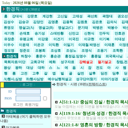
Today :
2026년 08월 06일 (목요일)
한경직
[시편 (38편)]
홈
강대식
강문호
계강현
고신일
고재성
곽선희
곽창대
권오
김성수
김승규
김양인
김영훈
김용혁
김원효
김은호
김의식
김
류영모
명설교(A)
명설교(B)
명설교(C)
문기태
박병은
박봉수
박
석기현
손재호
송기성
스데반황
신만교
신현식
안두익
안효관
유장춘
유평교회
이강웅
이건기
이국진
이규현
이기복
이대성
이우수
이윤재
이은규
이익환
이일기
이재철.박영선
이재훈
이정
정오영
정준모
조봉희
조상호
조성노
조영식
조용기
조학환
한경직
허창수
홍문수
홍순관
홍정길.임영수
홍종일
외국목사님
목회자료/이단
교회규약
예화
성구자료
강해설교
절기설교
창립,전
왕상
왕하
대상
대하
스
느
에
욥
시
잠
전도
아
사
렘
행
롬
고전
고후
갈
엡
빌
골
살전
살후
딤전
딤후
A)행사,심방
B)행사심방
예수님행적설교
성구단어찾기
이야기성경
설교
한경직
>
시편 (38편)(
전체리스트
)
:: 로그인 ::
ID
PASS
시51:1-12/ 중심의 진실 / 한경직 목
로그인
회원가입
오늘 아침에는 시편 51편을 봉독하였습니다. 시편
한경직
시119:1-16/ 청년과 성경 / 한경직 
마태복음 (여기 클릭하면 모두
“청년이 무엇으로 그 행실을 깨끗게 하리이까 주의
나옴)
시121:1-8/ 영혼의 방향 / 한경직 목
마가복음