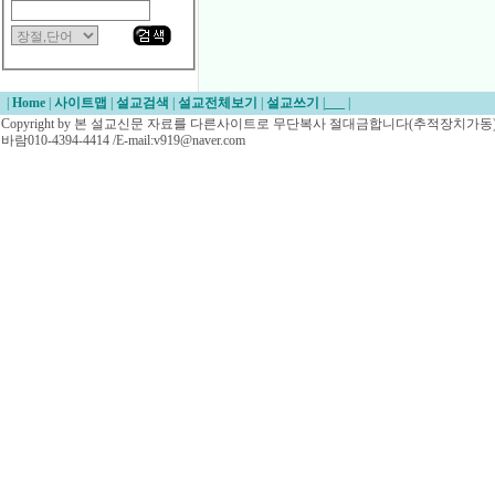
|
Home
|
사이트맵
|
설교검색
|
설교전체보기
|
설교쓰기
|
___
|
Copyright by 본 설교신문 자료를 다른사이트로 무단복사 절대금합니다(추적장치가동)/
바람010-4394-4414 /E-mail:v919@naver.com