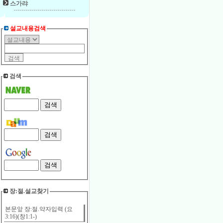
스가랴
설교내용검색
검색
장:절.설교찾기
본문앞 장:절.약자입력 (요
3:16)(창1:1-)