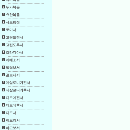
누가복음
요한복음
사도행전
로마서
고린도전서
고린도후서
갈라디아서
에베소서
빌립보서
골로새서
데살로니가전서
데살로니가후서
디모데전서
디모데후서
디도서
히브리서
야고보서