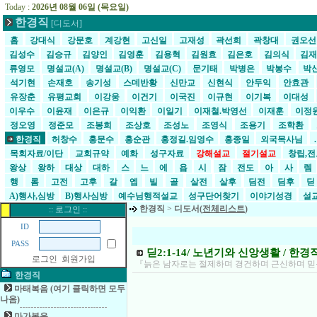
Today :
2026년 08월 06일 (목요일)
한경직
[디도서]
홈
강대식
강문호
계강현
고신일
고재성
곽선희
곽창대
권오
김성수
김승규
김양인
김영훈
김용혁
김원효
김은호
김의식
김
류영모
명설교(A)
명설교(B)
명설교(C)
문기태
박병은
박봉수
박
석기현
손재호
송기성
스데반황
신만교
신현식
안두익
안효관
유장춘
유평교회
이강웅
이건기
이국진
이규현
이기복
이대성
이우수
이윤재
이은규
이익환
이일기
이재철.박영선
이재훈
이정
정오영
정준모
조봉희
조상호
조성노
조영식
조용기
조학환
한경직
허창수
홍문수
홍순관
홍정길.임영수
홍종일
외국목사님
목회자료/이단
교회규약
예화
성구자료
강해설교
절기설교
창립,전
왕상
왕하
대상
대하
스
느
에
욥
시
잠
전도
아
사
렘
행
롬
고전
고후
갈
엡
빌
골
살전
살후
딤전
딤후
A)행사,심방
B)행사심방
예수님행적설교
성구단어찾기
이야기성경
설교
한경직
>
디도서(
전체리스트
)
:: 로그인 ::
ID
PASS
딛2:1-14/ 노년기와 신앙생활 / 한경
로그인
회원가입
『늙은 남자로는 절제하며 경건하며 근신하며 믿음
한경직
마태복음 (여기 클릭하면 모두
나옴)
마가복음