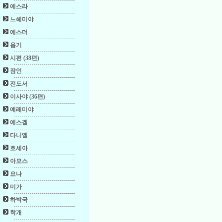
에스라
느헤미야
에스더
욥기
시편 (38편)
잠언
전도서
이사야 (36편)
예레미야
에스겔
다니엘
호세아
아모스
요나
미가
하박국
학개