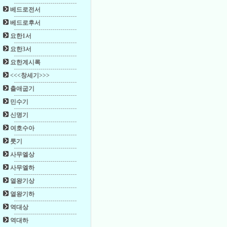
베드로전서
베드로후서
요한1서
요한3서
요한계시록
<<<창세기>>>
출애굽기
민수기
신명기
여호수아
룻기
사무엘상
사무엘하
열왕기상
열왕기하
역대상
역대하