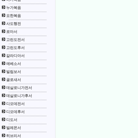
누가복음
요한복음
사도행전
로마서
고린도전서
고린도후서
갈라디아서
에베소서
빌립보서
골로새서
데살로니가전서
데살로니가후서
디모데전서
디모데후서
디도서
빌레몬서
히브리서