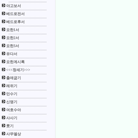
야고보서
베드로전서
베드로후서
요한1서
요한2서
요한3서
유다서
요한계시록
<<<창세기>>>
출애굽기
레위기
민수기
신명기
여호수아
사사기
룻기
사무엘상