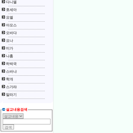
다니엘
호세아
요엘
아모스
오바댜
요나
미가
나훔
하박국
스바냐
학개
스가랴
말라기
설교내용검색