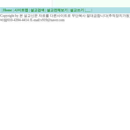
|
Home
|
사이트맵
|
설교검색
|
설교전체보기
|
설교쓰기
|
___
|
Copyright by 본 설교신문 자료를 다른사이트로 무단복사 절대금합니다(추적장치가동)/
바람010-4394-4414 /E-mail:v919@naver.com