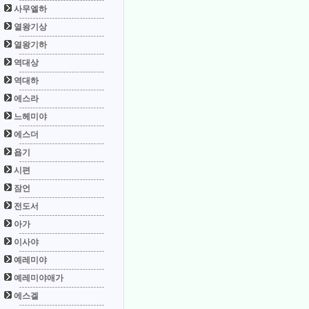
사무엘하
열왕기상
열왕기하
역대상
역대하
에스라
느헤미야
에스더
욥기
시편
잠언
전도서
아가
이사야
예레미야
예레미야애가
에스겔