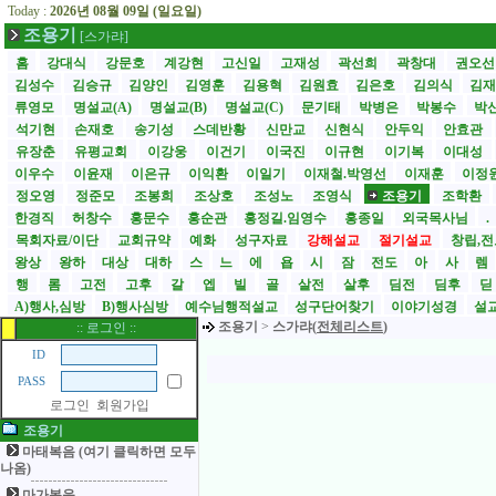
Today :
2026년 08월 09일 (일요일)
조용기
[스가랴]
홈
강대식
강문호
계강현
고신일
고재성
곽선희
곽창대
권오
김성수
김승규
김양인
김영훈
김용혁
김원효
김은호
김의식
김
류영모
명설교(A)
명설교(B)
명설교(C)
문기태
박병은
박봉수
박
석기현
손재호
송기성
스데반황
신만교
신현식
안두익
안효관
유장춘
유평교회
이강웅
이건기
이국진
이규현
이기복
이대성
이우수
이윤재
이은규
이익환
이일기
이재철.박영선
이재훈
이정
정오영
정준모
조봉희
조상호
조성노
조영식
조용기
조학환
한경직
허창수
홍문수
홍순관
홍정길.임영수
홍종일
외국목사님
.
목회자료/이단
교회규약
예화
성구자료
강해설교
절기설교
창립,전
왕상
왕하
대상
대하
스
느
에
욥
시
잠
전도
아
사
렘
행
롬
고전
고후
갈
엡
빌
골
살전
살후
딤전
딤후
A)행사,심방
B)행사심방
예수님행적설교
성구단어찾기
이야기성경
설교
조용기
>
스가랴(
전체리스트
)
:: 로그인 ::
ID
PASS
로그인
회원가입
조용기
마태복음 (여기 클릭하면 모두
나옴)
마가복음