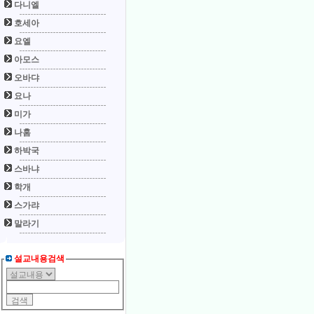
다니엘
호세아
요엘
아모스
오바댜
요나
미가
나훔
하박국
스바냐
학개
스가랴
말라기
설교내용검색