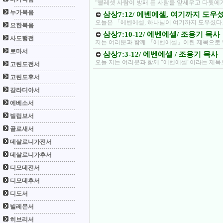
“블레셋 사람이 방패 든 사람을 앞세우고 다윗에
누가복음
삼상7:12/ 에벤에셀, 여기까지 도우
오늘은 「에벤에셀, 하나님이 여기까지 도우셨다
요한복음
삼상7:10-12/ 에벤에셀/ 조용기 목사
사도행전
저는 여러분과 함께 『에벤에셀』이란 제목으로 
로마서
삼상7:3-12/ 에벤에셀 / 조용기 목사
오늘 저는 여러분과 함께 "에벤에셀"이라는 제목
고린도전서
고린도후서
갈라디아서
에베소서
빌립보서
골로새서
데살로니가전서
데살로니가후서
디모데전서
디모데후서
디도서
빌레몬서
히브리서