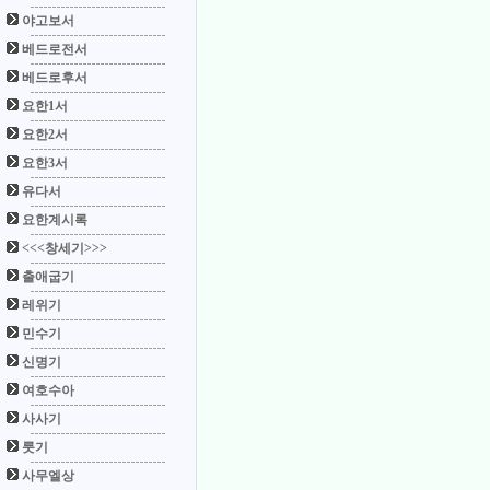
야고보서
베드로전서
베드로후서
요한1서
요한2서
요한3서
유다서
요한계시록
<<<창세기>>>
출애굽기
레위기
민수기
신명기
여호수아
사사기
룻기
사무엘상