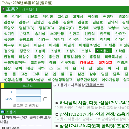
Today :
2026년 08월 09일 (일요일)
조용기
[사무엘상]
홈
강대식
강문호
계강현
고신일
고재성
곽선희
곽창대
권오
김성수
김승규
김양인
김영훈
김용혁
김원효
김은호
김의식
김
류영모
명설교(A)
명설교(B)
명설교(C)
문기태
박병은
박봉수
박
석기현
손재호
송기성
스데반황
신만교
신현식
안두익
안효관
유장춘
유평교회
이강웅
이건기
이국진
이규현
이기복
이대성
이우수
이윤재
이은규
이익환
이일기
이재철.박영선
이재훈
이정
정오영
정준모
조봉희
조상호
조성노
조영식
조용기
조학환
한경직
허창수
홍문수
홍순관
홍정길.임영수
홍종일
외국목사님
.
목회자료/이단
교회규약
예화
성구자료
강해설교
절기설교
창립,전
왕상
왕하
대상
대하
스
느
에
욥
시
잠
전도
아
사
렘
행
롬
고전
고후
갈
엡
빌
골
살전
살후
딤전
딤후
A)행사,심방
B)행사심방
예수님행적설교
성구단어찾기
이야기성경
설교
조용기
>
사무엘상(
전체리스트
)
:: 로그인 ::
ID
PASS
하나님의 사람, 다윗 /삼상17:31-54
로그인
회원가입
"어떤 사람이 다윗이 한 말을 듣고 그것을 사
조용기
삼상17:32-37/ 가나안의 전쟁/ 조
마태복음 (여기 클릭하면 모두
“다윗이 사울에게 말하되 그로 말미암아 사람이 
나옴)
삼상17:41-50 /다윗과 골리앗/ 조용
마가복음