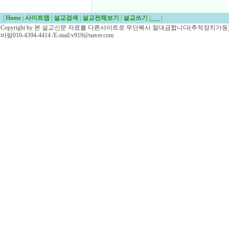
|
Home
|
사이트맵
|
설교검색
|
설교전체보기
|
설교쓰기
|
___
|
Copyright by 본 설교신문 자료를 다른사이트로 무단복사 절대금합니다(추적장치가동)/
바람010-4394-4414 /E-mail:v919@naver.com