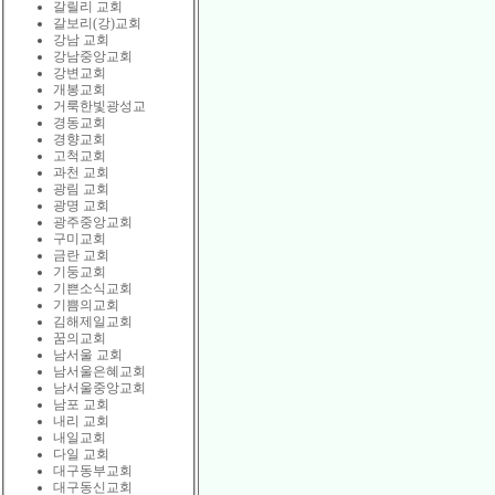
갈릴리 교회
갈보리(강)교회
강남 교회
강남중앙교회
강변교회
개봉교회
거룩한빛광성교
경동교회
경향교회
고척교회
과천 교회
광림 교회
광명 교회
광주중앙교회
구미교회
금란 교회
기둥교회
기쁜소식교회
기쁨의교회
김해제일교회
꿈의교회
남서울 교회
남서울은혜교회
남서울중앙교회
남포 교회
내리 교회
내일교회
다일 교회
대구동부교회
대구동신교회