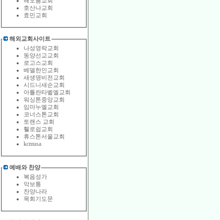
해오름교회
호산나교회
효민교회
해외교회사이트
나성영락교회
동양선교교회
로고스교회
베델한인교회
새생명비전교회
시드니새순교회
아틀란타벹엘교회
워싱톤중앙교회
임마누엘교회
코너스톤교회
토랜스 교회
휄로쉽교회
휴스톤서울교회
kcmusa
예배와 찬양
복음성가
악보통
찬양나라
목회기도문