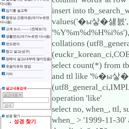
다나옴)
insert into tb_search_
김기홍 설교학
동영상.간증자료(여기누르면
values('�ы샇�섏븘',
다나옴)
교계 뉴스 ------- (전체보기)
'%Y%m%d%H%i%s'), 'ttl
생활전도(여기누르면 다나옴)
collations (utf8_gene
전도편지
참고 설교(성구)
(euckr_korean_ci,COER
장례식 설교(내부에 많이있음)
select count(*) from 
웃음치유와 영업
and ttl like '%�ы샇�섏
기타
(utf8_general_ci,IMP
설교내용검색
operation 'like'
select no, when_, ttl,
성경 찾기
when_ > '1999-11-30
성경 찾기