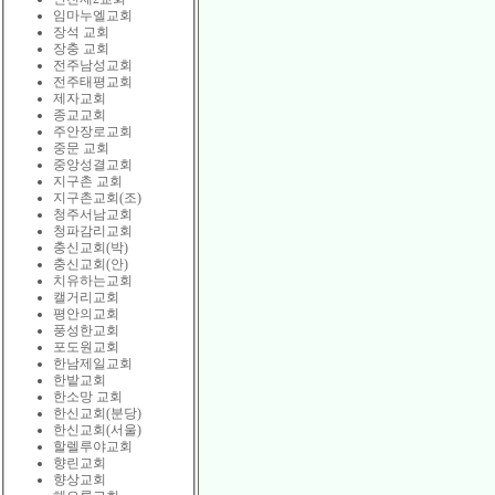
임마누엘교회
장석 교회
장충 교회
전주남성교회
전주태평교회
제자교회
종교교회
주안장로교회
중문 교회
중앙성결교회
지구촌 교회
지구촌교회(조)
청주서남교회
청파감리교회
충신교회(박)
충신교회(안)
치유하는교회
캘거리교회
평안의교회
풍성한교회
포도원교회
한남제일교회
한밭교회
한소망 교회
한신교회(분당)
한신교회(서울)
할렐루야교회
향린교회
향상교회