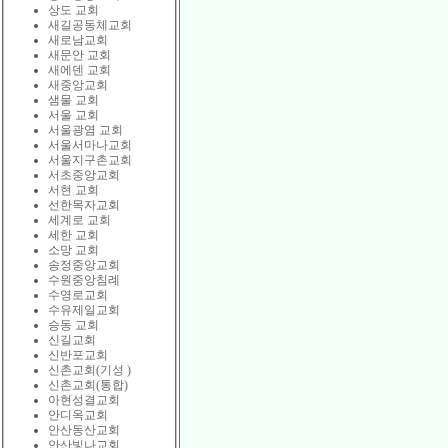
상도 교회
새길공동체교회
새로남교회
새문안 교회
새에덴 교회
새중앙교회
샘물 교회
서울 교회
서울광염 교회
서울서마나교회
서울지구촌교회
서초중앙교회
서현 교회
선한목자교회
세계로 교회
세한 교회
소망 교회
송정중앙교회
수원중앙침례
수영로교회
수유제일교회
승동 교회
신길교회
신반포교회
신촌교회(기성 )
신촌교회(통합)
아현성결교회
안디옥교회
안산동산교회
안산빛나교회