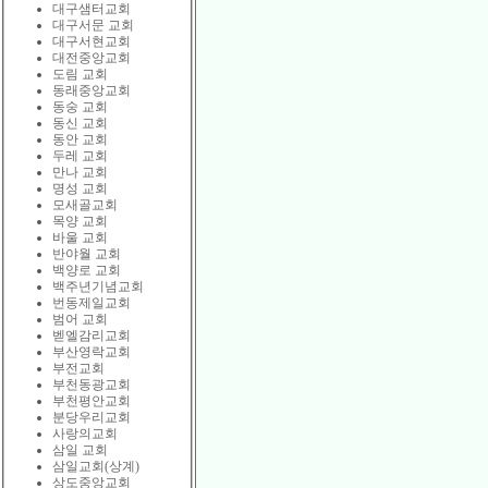
대구샘터교회
대구서문 교회
대구서현교회
대전중앙교회
도림 교회
동래중앙교회
동숭 교회
동신 교회
동안 교회
두레 교회
만나 교회
명성 교회
모새골교회
목양 교회
바울 교회
반야월 교회
백양로 교회
백주년기념교회
번동제일교회
범어 교회
벧엘감리교회
부산영락교회
부전교회
부천동광교회
부천평안교회
분당우리교회
사랑의교회
삼일 교회
삼일교회(상계)
상도중앙교회