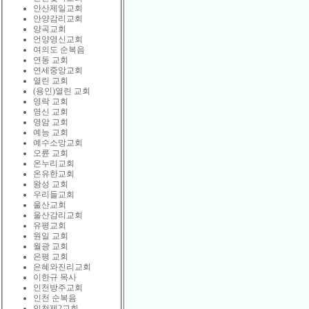
안산제일교회
안양감리교회
양곡교회
언양영신교회
여의도 순복음
연동 교회
연세중앙교회
열린 교회
(용인)열린 교회
영락 교회
영신 교회
영암 교회
예능 교회
예수소망교회
오륜 교회
온누리교회
온유한교회
왕성 교회
우리들교회
울산교회
울산감리교회
유평교회
원일 교회
월광 교회
은평 교회
은혜와진리교회
이한규 목사
인천방주교회
인천 순복음
인천제2교회