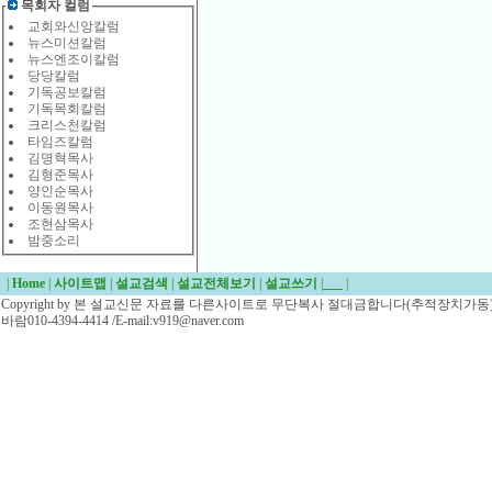
목회자 컬럼
교회와신앙칼럼
뉴스미션칼럼
뉴스엔조이칼럼
당당칼럼
기독공보칼럼
기독목회칼럼
크리스천칼럼
타임즈칼럼
김명혁목사
김형준목사
양인순목사
이동원목사
조현삼목사
밤중소리
|
Home
|
사이트맵
|
설교검색
|
설교전체보기
|
설교쓰기
|
___
|
Copyright by 본 설교신문 자료를 다른사이트로 무단복사 절대금합니다(추적장치가동)/
바람010-4394-4414 /E-mail:v919@naver.com