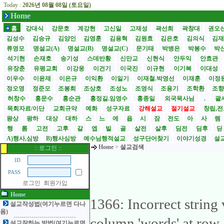
Today :
2026년 08월 08일 (토요일)
Home
홈
강대식
강문호
계강현
고신일
고재성
곽선희
곽창대
권오
김성수
김승규
김양인
김영훈
김용혁
김원효
김은호
김의식
김
류영모
명설교(A)
명설교(B)
명설교(C)
문기태
박병은
박봉수
박
석기현
손재호
송기성
스데반황
신만교
신현식
안두익
안효관
유장춘
유평교회
이강웅
이건기
이국진
이규현
이기복
이대성
이우수
이윤재
이은규
이익환
이일기
이재철.박영선
이재훈
이정
정오영
정준모
조봉희
조상호
조성노
조영식
조용기
조학환
조
허창수
홍문수
홍순관
홍정길.임영수
홍종일
외국목사님
.
괄사
목회자료/이단
교회규약
예화
성구자료
강해설교
절기설교
창립,전
왕상
왕하
대상
대하
스
느
에
욥
시
잠
전도
아
사
렘
행
롬
고전
고후
갈
엡
빌
골
살전
살후
딤전
딤후
A)행사,심방
B)행사심방
예수님행적설교
성구단어찾기
이야기성경
설교
Home
>
설교검색
:: 로그인 ::
ID
PASS
로그인
회원가입
Home
1366: Incorrect string
설교작성법(여기누르면 다나
옴)
column 'words' at row
설교잘하는 방법(여기누르면